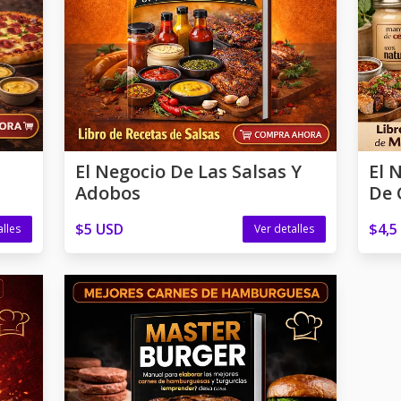
El Negocio De Las Salsas Y
El 
Adobos
De 
$5 USD
$4,5
alles
Ver detalles