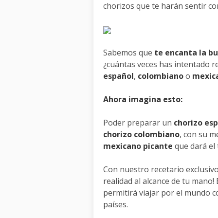
chorizos que te harán sentir c
Sabemos que
te encanta la b
¿cuántas veces has intentado r
español
,
colombiano
o
mexic
Ahora imagina esto:
Poder preparar un
chorizo es
chorizo colombiano
, con su m
mexicano picante
que dará el
Con nuestro recetario exclusiv
realidad al alcance de tu mano!
permitirá viajar por el mundo co
países.