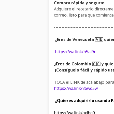
Compra rápida y segura:
Adquiere el recetario directame
correo, listo para que comiences
---------------------------------------
¿Eres de Venezuela 🇻🇪 qui
https://wa.link/h5al9r
¿Eres de Colombia 🇨🇴 y qui
¡Consíguelo fácil y rápido u
TOCA el LINK de acá abajo para 
https://wa.link/86wd5w
¿Quieres adquirirlo usando P
https://wa.link/qxlhq0