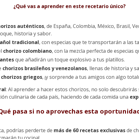
¿Qué vas a aprender en este recetario único?
horizos auténticos
, de España, Colombia, México, Brasil, V
oque, historia y sabor.
añol tradicional
, con especias que te transportarán a las ta
el
chorizo colombiano
, con la mezcla perfecta de especias 
cantes
que añadirán un toque explosivo a tus platillos.
e
chorizos brasileños y venezolanos
, llenas de historia y s
s
chorizos griegos
, ¡y sorprende a tus amigos con algo tota
ral
: Al aprender a hacer estos chorizos, no solo descubrirás
ción culinaria de cada país, haciendo de cada comida una
exp
Qué pasa si no aprovechas esta oportunida
rta, podrías perderte de
más de 60 recetas exclusivas
de cho
rmarán tu cocina!