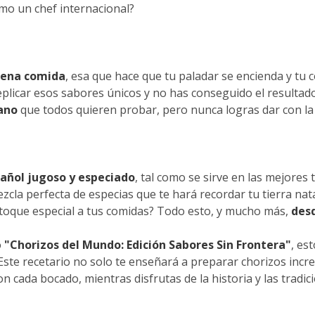
omo un chef internacional?
uena comida
, esa que hace que tu paladar se encienda y tu 
eplicar esos sabores únicos y no has conseguido el resulta
ano
que todos quieren probar, pero nunca logras dar con la 
pañol jugoso y especiado
, tal como se sirve en las mejores 
ezcla perfecta de especias que te hará recordar tu tierra nata
 toque especial a tus comidas? Todo esto, y mucho más,
desd
o
"Chorizos del Mundo: Edición Sabores Sin Frontera"
, es
 Este recetario no solo te enseñará a preparar chorizos incre
n cada bocado, mientras disfrutas de la historia y las tradic